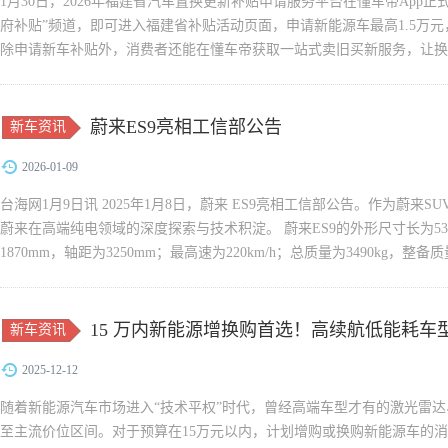
1月30日，2026年福建省汽车置换更新补贴申请服务平台在懂车帝App正
府补贴”频道，即可进入福建省补贴活动页面，申请新能源车最高1.5万元
除申请新车补贴外，消费者还能在懂车帝获取一站式卖旧买新服务，让换
施细则�...
蔚来ES9亮相工信部公告
新车资讯
2026-01-09
台海网1月9日讯 2025年1月8日，蔚来 ES9亮相工信部公告。作为蔚来S
蔚来在高端纯电领域的深度探索与技术积淀。 蔚来ES9的外形尺寸长为536
1870mm，轴距为3250mm；最高速为220km/h；总质量为3490kg，整备质量为
有三种选择：265/50R21、275...
15 万内新能源增换购首选！高续航低能耗车
新车资讯
2025-12-12
随着新能源汽车市场进入“技术平权”时代，曾经高端车型才有的激光雷
至主流价位区间。对于预算在15万元以内，计划增购或换购新能源车的