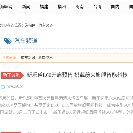
海峡网
新闻
福建
福州
闽南
台湾
国内
国
您现在的位置：
海峡网
>
汽车频道
汽车频道
下级分类：
车市新闻
|
新车资讯
新乐道L60开启预售 搭载蔚来旗舰智能科技
新车资讯
2026-05-29
5月29日，新乐道L60首次亮相粤港澳大湾区车展，新车迎来六大维度1
域900V高压架构、共享蔚来ES9、ET9同款旗舰智能科技，成为中型SU
国试驾，6月11日正式上市。 新乐道L60延续超低风阻溜背SUV造型，
新增外后视镜智驾小蓝灯、...