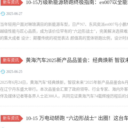
10-15万级新能源轿跑终极指南：eπ007以
新车资讯
2025-06-27
当年轻用户面对琳琅满目的新能源车型，日产N7、东风奕派eπ007与小鹏MON
越级性能与匠心品质，成为该价位罕有的“六边形战士”，完美解决选择难题。
的集大成者 设计：颠覆传统的视觉表达 颜值高的宽体轿跑比例，设计时尚
黄海汽车2025新产品品鉴会：经典焕新 智驭
新车资讯
2025-06-25
2025年6月24日，黄海汽车“经典焕新，智驭未来”2025年新产品品鉴
在辽宁丹东盛大举行。本次品鉴会汇聚了政府领导、行业专家、海内外客
伴及媒体记者等各界人士近300人，共同见证黄海汽车74载辉煌历程后的
辞，...
10-15 万电动轿跑 “六边形战士” 出圈！
新车资讯