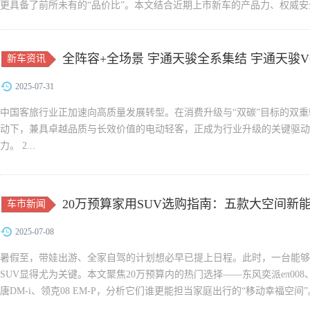
更具备了前所未有的“品价比”。本文结合近期上市新车的产品力、权威安全
全阵容+全场景 宇通天骏全系集结 宇通天骏V
新车资讯
2025-07-31
中国客旅行业正加速向高质量发展转型。在消费升级与“双碳”目标的双重
动下，兼具卓越品质与长效价值的电动轻客，正成为行业升级的关键驱动
力。 2...
20万预算家用SUV选购指南：五款大空间新
车市新闻
2025-07-08
暑假至，带娃出游、全家自驾的计划想必早已提上日程。此时，一台能够
SUV显得尤为关键。本文聚焦20万预算内的热门选择——东风奕派eπ008
唐DM-i、领克08 EM-P，分析它们谁更能担当家庭出行的“移动幸福空间”