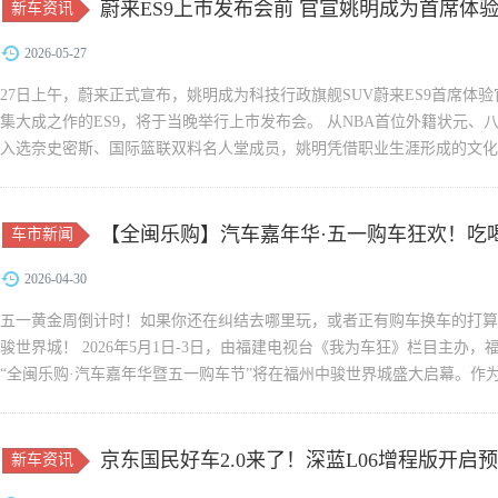
蔚来ES9上市发布会前 官宣姚明成为首席体
新车资讯
2026-05-27
27日上午，蔚来正式宣布，姚明成为科技行政旗舰SUV蔚来ES9首席体
集大成之作的ES9，将于当晚举行上市发布会。 从NBA首位外籍状元、
入选奈史密斯、国际篮联双料名人堂成员，姚明凭借职业生涯形成的文化
桥梁，是中国最具国际影...
【全闽乐购】汽车嘉年华·五一购车狂欢！吃
车市新闻
2026-04-30
五一黄金周倒计时！如果你还在纠结去哪里玩，或者正有购车换车的打算
骏世界城！ 2026年5月1日-3日，由福建电视台《我为车狂》栏目主办
“全闽乐购·汽车嘉年华暨五一购车节”将在福州中骏世界城盛大启幕。作为
京东国民好车2.0来了！深蓝L06增程版开启
新车资讯