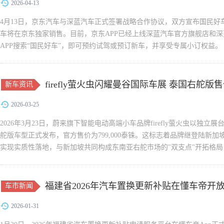
2026-04-13
4月13日，京东汽车与深蓝汽车正式签署战略合作协议，双方宣布国民好车2
车将在京东独家销售。目前，京东APP已经上线深蓝汽车官方旗舰店和
APP搜索“国民好车”，即可预约试驾或预订新车，并享受专属小订权益。
准互补，�...
firefly萤火虫闪耀曼谷国际车展 泰国右舵版售价
新车资讯
再提速
2026-03-25
2026年3月23日，蔚来旗下智能电动高端小车品牌firefly萤火虫以独立
舵版车型正式发布，官方售价为799,000泰铢。这标志着品牌继登陆新
实现实质性落地，与新加坡共同构成东南亚右舵市场的"双支点"开拓格局，全球
虫生而全球，...
福建省2026年汽车置换更新补贴在懂车帝开
车市新闻
2026-01-31