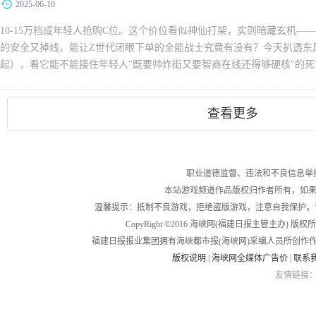
2025-06-10
10-15万档成年轻人抢购C位。这个价位看似神仙打架，实则暗藏玄机—
的安全又掉线，能让Z世代闭眼下单的全能战士究竟有没有？今天扒透东风奕派
起），看它能不能接住年轻人"既要帅炸街又要智商在线还得够硬核"的死
会 &l...
查看更多
职业道德监督、违法和不良信息举报电话：05
本站游戏频道作品版权归作者所有，如果
温馨提示：抵制不良游戏，拒绝盗版游戏，注意自我保护，
CopyRight ©2016 海峡网(福建日报主管主办) 版权所有
福建日报报业集团拥有海峡都市报(海峡网)采编人员所创作
版权说明
|
海峡网全媒体广告价
|
联系
友情链接